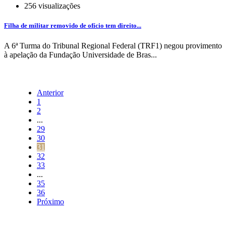
256 visualizações
Filha de militar removido de ofício tem direito...
A 6ª Turma do Tribunal Regional Federal (TRF1) negou provimento
à apelação da Fundação Universidade de Bras...
Anterior
1
2
...
29
30
31
32
33
...
35
36
Próximo